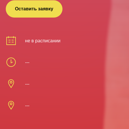
Оставить заявку
не в расписании
---
---
---